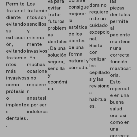
dora se
va para
las
Permite
Los
dora no
consigue
evitar
piezas
tratar el
tratamie
requiere
mejorar
tratar
dentales
diente
ntos son
n de un
la
futuros
permite
evitando
sencillos
cuidado
estética
problem
al
su
y
excepcio
de los
as
paciente
extracci
mínima
nal.
dientes
dentales
mantene
ón,
mente
Basta
de una
. Da una
r una
evitando
invasivos
con
forma
solución
correcta
tratamie
. En
realizar
natural y
segura,
función
ntos
muchas
los
cómoda.
sencilla
masticat
más
ocasione
cepillado
y
oria.
invasivos
s no
s y las
económi
Esto
como
requiere
revisione
ca.
repercut
prótesis
n
s
e en una
o
anestesi
habitual
buena
implante
a por ser
es.
salud
s
indoloros
oral así
dentales
.
como en
.
una
correcta