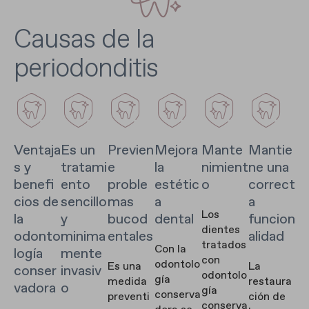
Causas de la
periodonditis
Ventaja
Es un
Previen
Mejora
Mante
Mantie
s y
tratami
e
la
nimient
ne una
benefi
ento
proble
estétic
o
correct
cios de
sencillo
mas
a
a
Los
la
y
bucod
dental
funcion
dientes
odonto
minima
entales
alidad
tratados
Con la
logía
mente
con
odontolo
Es una
La
conser
invasiv
odontolo
gía
medida
restaura
vadora
o
gía
conserva
preventi
ción de
conserva