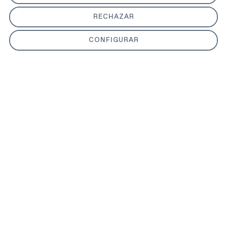
Carillas dentales
RECHAZAR
LEGAL
Aviso legal
CONFIGURAR
Política de privacidad
Política de cookies
Accesibilidad
CONTACTO
Calle Doctor Castelo, 33
28009, Madrid
914 095 031
info@clinicacastelo.quelinka.es
Horario:
lunes 10:00–20:00
martes 10:00–20:00
miércoles 10:00–20:00
jueves 9:00–20:00
viernes 9:00–18:00
Sábado y domingo cerrado