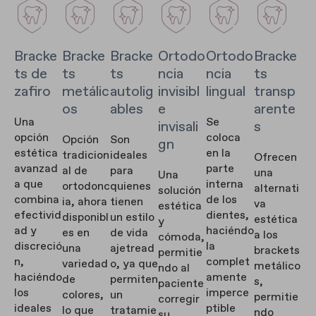
Bracke
Bracke
Bracke
Ortodo
Ortodo
Bracke
ts de
ts
ts
ncia
ncia
ts
zafiro
metálic
autolig
invisibl
lingual
transp
os
ables
e
arente
Una
Se
invisali
s
opción
coloca
Opción
Son
gn
estética
en la
tradicion
ideales
Ofrecen
avanzad
parte
al de
para
una
Una
a que
interna
ortodonc
quienes
alternati
solución
combina
de los
ia, ahora
tienen
va
estética
efectivid
dientes,
disponibl
un estilo
estética
y
ad y
haciéndo
es en
de vida
a los
cómoda,
discreció
la
una
ajetread
brackets
permitie
n,
complet
variedad
o, ya que
metálico
ndo al
haciéndo
amente
de
permiten
s,
paciente
los
imperce
colores,
un
permitie
corregir
ideales
ptible
lo que
tratamie
ndo
su