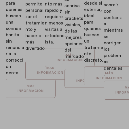
para
desde el
permite
nto más
sonreír
sonrisa
quienes
exterior,
personali
rápido y
con
sin
buscan
ideal
zar el
requiere
confianz
brackets
una
para
tratamie
n menos
a
visibles,
sonrisa
quienes
nto y
visitas al
mientras
de las
bonita
buscan
hacerlo
ortodonc
se
mejores
sin
un
más
ista.
corrigen
opciones
renuncia
tratamie
divertido
los
del
r a la
nto
.
problem
MÁS
mercado
correcci
discreto.
INFORMACIÓN
as
.
ón
dentales
MÁS
dental.
INFORMACIÓN
MÁS
.
MÁS
INFORMACIÓN
INFORMACIÓN
MÁS
M
INFORMACIÓN
INFOR