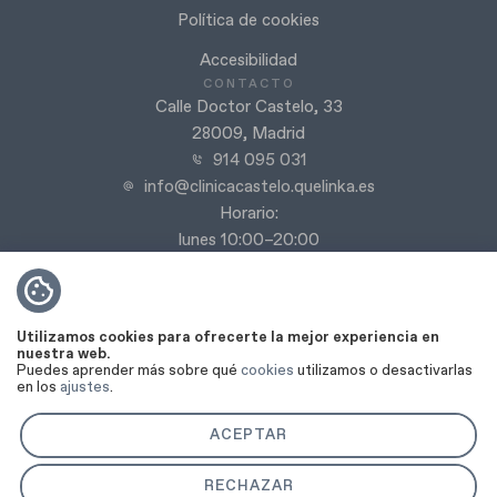
Política de cookies
Accesibilidad
CONTACTO
Calle Doctor Castelo, 33
28009, Madrid
914 095 031
info@clinicacastelo.quelinka.es
Horario:
lunes 10:00–20:00
martes 10:00–20:00
miércoles 10:00–20:00
jueves 9:00–20:00
Utilizamos cookies para ofrecerte la mejor experiencia en
viernes 9:00–18:00
nuestra web.
Puedes aprender más sobre qué
cookies
utilizamos o desactivarlas
Sábado y domingo cerrado
en los
ajustes
.
ACEPTAR
RECHAZAR