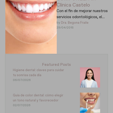
Clínica Castelo
Con el fin de mejorar nuestros
servicios odontológicos, el
pasado fin de semana en
by 
Dra. Begona Fraile
29/04/2015
Clínica Castelo ¡nos hemos …
Featured Posts
Higiene dental: claves para cuidar
tu sonrisa cada día
06/07/2026
Guía de color dental: cómo elegir
un tono natural y favorecedor
02/07/2026