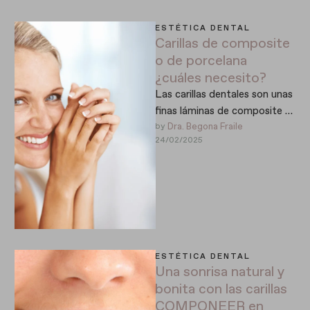
ESTÉTICA DENTAL
Carillas de composite
o de porcelana
¿cuáles necesito?
Las carillas dentales son unas
finas láminas de composite o
porcelana que se fijan en la
by 
Dra. Begona Fraile
24/02/2025
parte externa …
ESTÉTICA DENTAL
Una sonrisa natural y
bonita con las carillas
COMPONEER en