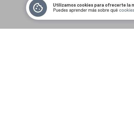
Utilizamos cookies para ofrecerte la 
Puedes aprender más sobre qué
cookie
Dra. Begoña Fraile
Directora médica y Especialista en Estética
Dental