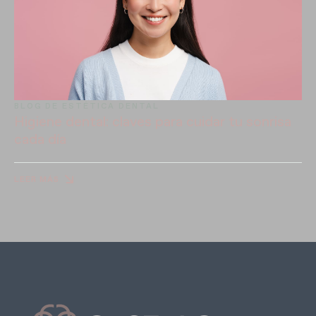
BLOG DE ESTÉTICA DENTAL
Higiene dental: claves para cuidar tu sonrisa
cada día
LEER MÁS