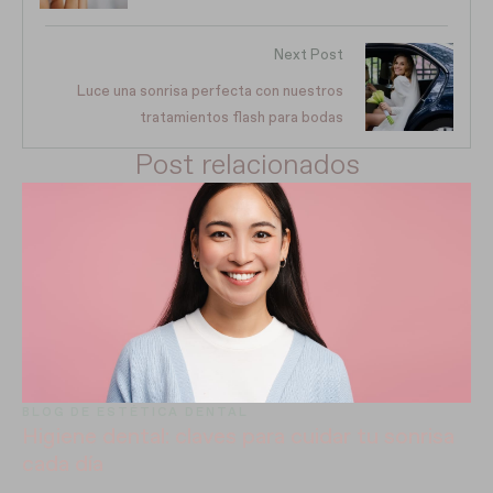
Next Post
Luce una sonrisa perfecta con nuestros
tratamientos flash para bodas
Post relacionados
BLOG DE ESTÉTICA DENTAL
Higiene dental: claves para cuidar tu sonrisa
cada día