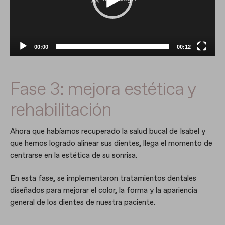
d
u
c
t
00:00
00:12
o
r
d
Fase 3: mejora estética y
e
v
rehabilitación
í
d
Ahora que habíamos recuperado la salud bucal de Isabel y
e
que hemos logrado alinear sus dientes, llega el momento de
o
centrarse en la estética de su sonrisa.
En esta fase, se implementaron tratamientos dentales
diseñados para mejorar el color, la forma y la apariencia
general de los dientes de nuestra paciente.