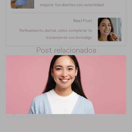
mejorar tus dientes con naturalidad
Next Post
Refinamiento dental: cómo completar tu
tratamiento con Invisalign
Post relacionados
BLOG DE ESTÉTICA DENTAL
Higiene dental: claves para cuidar tu sonrisa
cada día