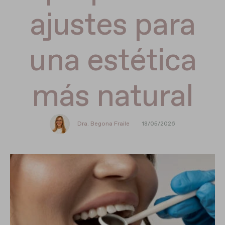
ajustes para
una estética
más natural
Dra. Begona Fraile
18/05/2026