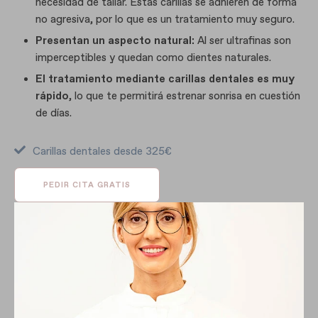
necesidad de tallar. Estas carillas se adhieren de forma
no agresiva, por lo que es un tratamiento muy seguro.
Presentan un aspecto natural:
Al ser ultrafinas son
imperceptibles y quedan como dientes naturales.
El tratamiento mediante carillas dentales es muy
rápido
, lo que te permitirá estrenar sonrisa en cuestión
de días.
Carillas dentales desde 325€
PEDIR CITA GRATIS