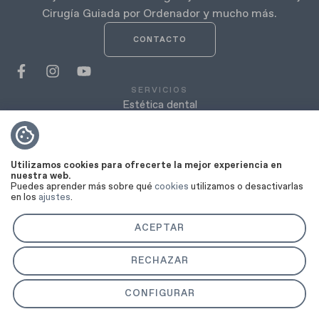
Cirugía Guiada por Ordenador y mucho más.
CONTACTO
SERVICIOS
Estética dental
Ortodoncia
Implantología
Utilizamos cookies para ofrecerte la mejor experiencia en
nuestra web.
Periodoncia
Puedes aprender más sobre qué
cookies
utilizamos o desactivarlas
en los
ajustes
.
Cirugía oral
ACEPTAR
Odontología
Estética facial
RECHAZAR
Blanqueamiento dental
CONFIGURAR
Carillas dentales