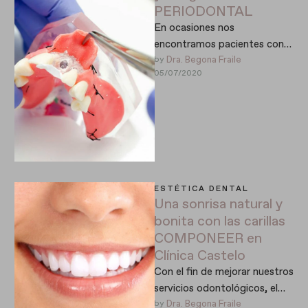
PERIODONTAL
En ocasiones nos
encontramos pacientes con
defectos óseos importantes
by 
Dra. Begona Fraile
05/07/2020
que pueden comprometer
tratamientos posteriores a
nivel estético o …
ESTÉTICA DENTAL
Una sonrisa natural y
bonita con las carillas
COMPONEER en
Clínica Castelo
Con el fin de mejorar nuestros
servicios odontológicos, el
pasado fin de semana en
by 
Dra. Begona Fraile