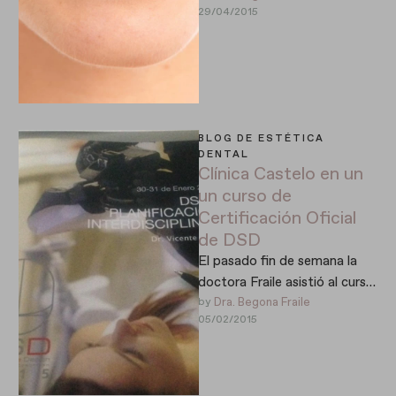
29/04/2015
Clínica Castelo ¡nos hemos …
BLOG DE ESTÉTICA 
DENTAL
Clínica Castelo en un
un curso de
Certificación Oficial
de DSD
El pasado fin de semana la
doctora Fraile asistió al curso
de Certificación Oficial de
by 
Dra. Begona Fraile
05/02/2015
Digital Smile Design …