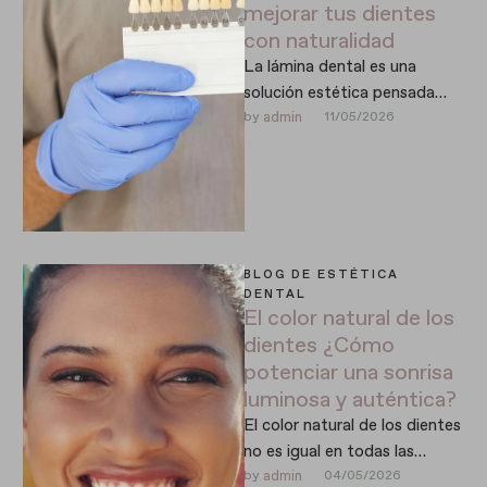
mejorar tus dientes
con naturalidad
La lámina dental es una
solución estética pensada
para mejorar la apariencia de
by 
admin
11/05/2026
los dientes de forma
personalizada …
BLOG DE ESTÉTICA 
DENTAL
El color natural de los
dientes ¿Cómo
potenciar una sonrisa
luminosa y auténtica?
El color natural de los dientes
no es igual en todas las
personas. Cada paciente
by 
admin
04/05/2026