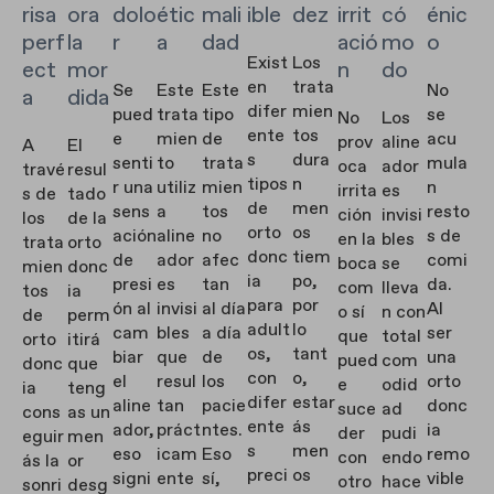
risa
ora
dolo
étic
mali
ible
dez
irrit
có
énic
perf
la
r
a
dad
ació
mo
o
Exist
Los
ect
mor
n
do
en
trata
Se
Este
Este
No
a
dida
difer
mien
pued
trata
tipo
se
No
Los
ente
tos
e
mien
de
acu
prov
aline
A
El
s
dura
senti
to
trata
mula
oca
ador
travé
resul
tipos
n
r una
utiliz
mien
n
irrita
es
s de
tado
de
men
sens
a
tos
resto
ción
invisi
los
de la
orto
os
ación
aline
no
s de
en la
bles
trata
orto
donc
tiem
de
ador
afec
comi
boca
se
mien
donc
ia
po,
presi
es
tan
da.
com
lleva
tos
ia
para
por
ón al
invisi
al día
Al
o sí
n con
de
perm
adult
lo
cam
bles
a día
ser
que
total
orto
itirá
os,
tant
biar
que
de
una
pued
com
donc
que
con
o,
el
resul
los
orto
e
odid
ia
teng
difer
estar
aline
tan
pacie
donc
suce
ad
cons
as un
ente
ás
ador,
práct
ntes.
ia
der
pudi
eguir
men
s
men
eso
icam
Eso
remo
con
endo
ás la
or
preci
os
signi
ente
sí,
vible
otro
hace
sonri
desg