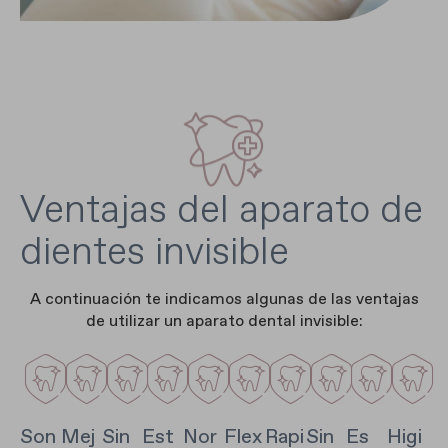
Ventajas del aparato de
dientes invisible
A continuación te indicamos algunas de las ventajas
de utilizar un aparato dental invisible:
Son
Mej
Sin
Est
Nor
Flex
Rapi
Sin
Es
Higi