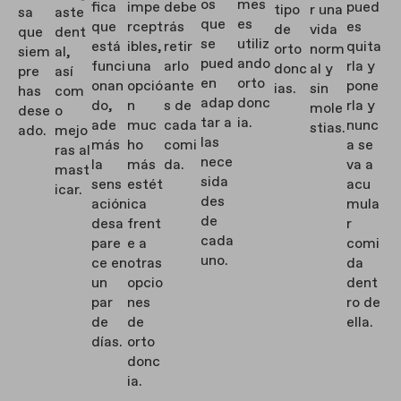
os
mes
fica
impe
debe
pued
tipo
r una
sa
aste
que
es
que
rcept
rás
es
de
vida
que
dent
se
utiliz
está
ibles,
retir
quita
orto
norm
siem
al,
pued
ando
funci
una
arlo
rla y
donc
al y
pre
así
en
orto
onan
opció
ante
pone
ias.
sin
has
com
adap
donc
do,
n
s de
rla y
mole
dese
o
tar a
ia.
ade
muc
cada
nunc
stias.
ado.
mejo
las
más
ho
comi
a se
ras al
nece
la
más
da.
va a
mast
sida
sens
estét
acu
icar.
des
ación
ica
mula
de
desa
frent
r
cada
pare
e a
comi
uno.
ce en
otras
da
un
opcio
dent
par
nes
ro de
de
de
ella.
días.
orto
donc
ia.