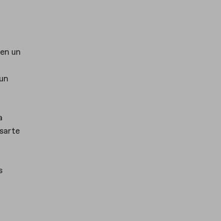
 en un
 un
a
esarte
s