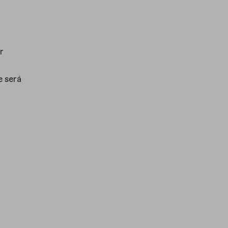
r
e será