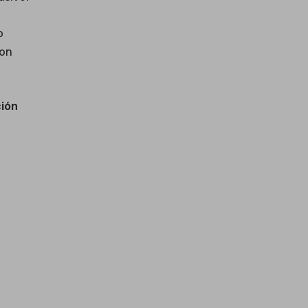
o
con
ión