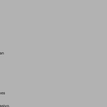
ran
nes
asivo.