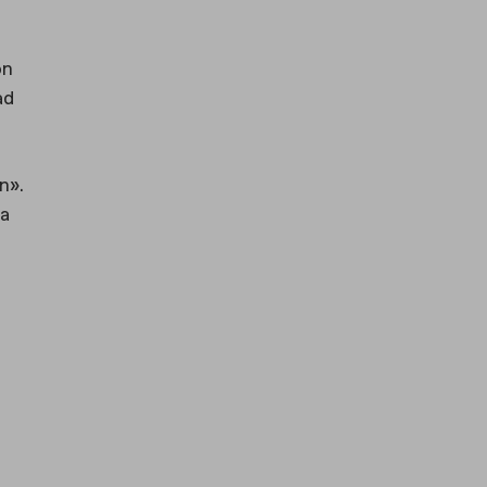
on
ad
n».
la