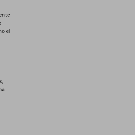
mente
e
mo el
s,
na
o