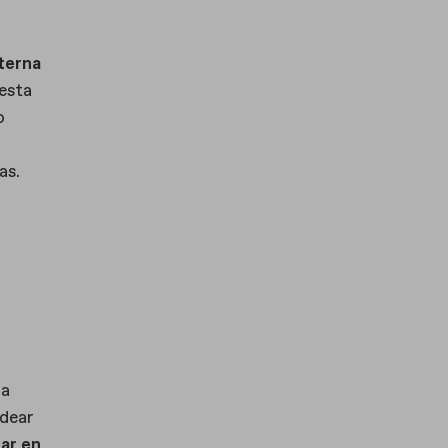
xterna
esta
o
as.
la
ldear
zar en