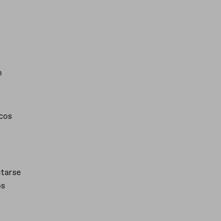
n
cos
starse
os