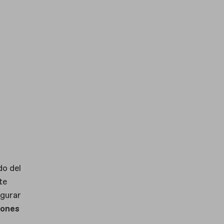
do del
te
egurar
iones