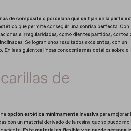
inas de composite o porcelana
que se fijan en la parte e
stético que permite conseguir una sonrisa perfecta. Con 
maciones e irregularidades, como dientes partidos, cortos 
inclinadas. Se logran unos resultados excelentes, con un
. En las siguientes líneas conocerás más detalles sobre ell
carillas de
 una
opción estética mínimamente invasiva
para mejorar 
adas con un material derivado de la resina que se puede mo
l paciente.
Este material es flexible y se puede personali